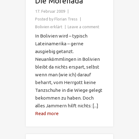
Die Morenada
17. Februar 2009
Posted by
Florian Tress
Bolivien erklärt
Leave a comment
In Bolivien wird – typisch
Lateinamerika – gerne
ausgiebig getanzt.
Neuankömmlingen in Bolivien
bleibt da nichts erspart, selbst
wenn man (wie ich) darauf
beharrt, vom Herrgott keine
Tanzschuhe in die Wiege gelegt
bekommen zu haben. Doch
alles Jammern hilft nichts: [...]
Read more