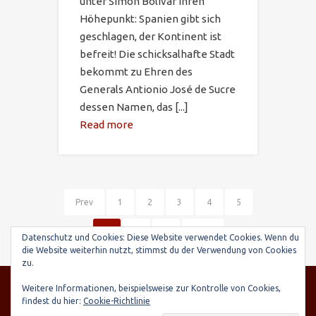
unter Simon Bolivar ihren
Höhepunkt: Spanien gibt sich
geschlagen, der Kontinent ist
befreit! Die schicksalhafte Stadt
bekommt zu Ehren des
Generals Antionio José de Sucre
dessen Namen, das [...]
Read more
Prev
1
2
3
4
5
6
7
8
Next
Datenschutz und Cookies: Diese Website verwendet Cookies. Wenn du
die Website weiterhin nutzt, stimmst du der Verwendung von Cookies
zu.
© SARIRY Deutschland e.V., Seltenhornstr. 21,
Weitere Informationen, beispielsweise zur Kontrolle von Cookies,
84559 Kraiburg | Spendenkonto: Raiffeisenbank
findest du hier:
Cookie-Richtlinie
Taufkirchen-Oberneukirchen, IBAN: DE03 7016