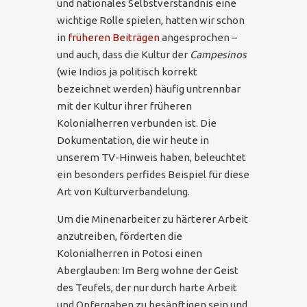
und nationales Selbstverständnis eine
wichtige Rolle spielen, hatten wir schon
in
früheren Beiträgen
angesprochen –
und auch, dass die Kultur der
Campesinos
(wie Indios ja politisch korrekt
bezeichnet werden) häufig untrennbar
mit der Kultur ihrer früheren
Kolonialherren verbunden ist. Die
Dokumentation, die wir heute in
unserem TV-Hinweis haben, beleuchtet
ein besonders perfides Beispiel für diese
Art von Kulturverbandelung.
Um die Minenarbeiter zu härterer Arbeit
anzutreiben, förderten die
Kolonialherren in Potosi einen
Aberglauben: Im Berg wohne der Geist
des Teufels, der nur durch harte Arbeit
und Opfergaben zu besänftigen sein und