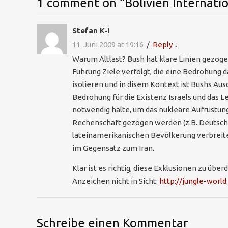
1 comment on “
Bolivien Internati
Stefan K-I
11. Juni 2009 at 19:16
Reply
↓
Warum Altlast? Bush hat klare Linien gezogen
Führung Ziele verfolgt, die eine Bedrohung da
isolieren und in disem Kontext ist Bushs Ausd
Bedrohung für die Existenz Israels und das L
notwendig halte, um das nukleare Aufrüstungs
Rechenschaft gezogen werden (z.B. Deutschla
lateinamerikanischen Bevölkerung verbreitet
im Gegensatz zum Iran.
Klar ist es richtig, diese Exklusionen zu üb
Anzeichen nicht in Sicht:
http://jungle-worl
Schreibe einen Kommentar