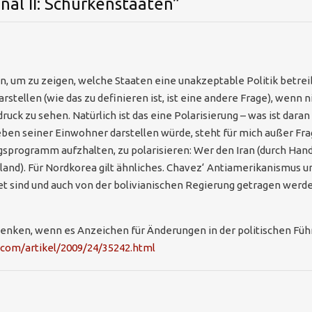
onal II: Schurkenstaaten
”
, um zu zeigen, welche Staaten eine unakzeptable Politik betreiben
rstellen (wie das zu definieren ist, ist eine andere Frage), wenn n
ruck zu sehen. Natürlich ist das eine Polarisierung – was ist daran
eben seiner Einwohner darstellen würde, steht für mich außer Fra
programm aufzhalten, zu polarisieren: Wer den Iran (durch Handel
nd). Für Nordkorea gilt ähnliches. Chavez‘ Antiamerikanismus und
 sind und auch von der bolivianischen Regierung getragen werden
erdenken, wenn es Anzeichen für Änderungen in der politischen Führ
d.com/artikel/2009/24/35242.html