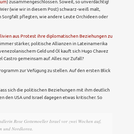
rum
) zusammengeschlossen. Soweit, so unverdächtig!
. Wer (wie wir in diesem Post) schwarz-weiß malt,
n Sorgfalt pflegten, wie andere Leute Orchideen oder
livien aus Protest ihre diplomatischen Beziehungen zu
h immer stärker, politische Allianzen in Lateinamerika
 venezolanischem Geld und Öl kauft sich Hugo Chavez
l Castro gemeinsam auf. Alles nur Zufall?
programm zur Vefügung zu stellen. Auf den ersten Blick
ass sich die politischen Beziehungen mit ihm deutlich
 den USA und Israel dagegen etwas kritischer. So
dlerin Rose Gottemoeller Israel vor zwei Wochen auf,
tan und Nordkorea.