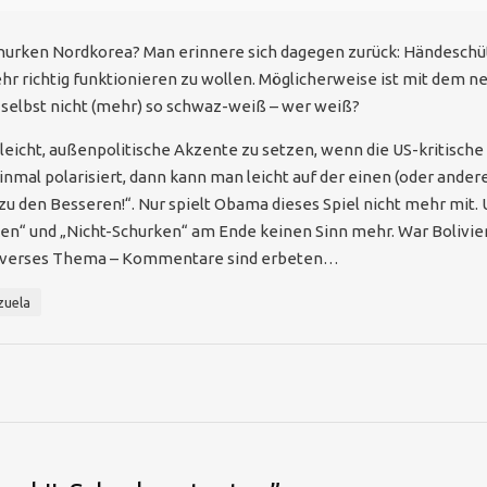
churken Nordkorea? Man erinnere sich dagegen zurück: Händeschü
ehr richtig funktionieren zu wollen. Möglicherweise ist mit dem 
t selbst nicht (mehr) so schwaz-weiß – wer weiß?
st leicht, außenpolitische Akzente zu setzen, wenn die US-kritisc
 einmal polarisiert, dann kann man leicht auf der einen (oder ande
e zu den Besseren!“. Nur spielt Obama dieses Spiel nicht mehr mit
en“ und „Nicht-Schurken“ am Ende keinen Sinn mehr. War Bolivien v
troverses Thema – Kommentare sind erbeten…
zuela