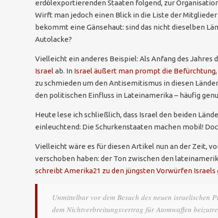
erdölexportierenden Staaten folgend, zur Organisatio
Wirft man jedoch einen Blick in die Liste der Mitglied
bekommt eine Gänsehaut: sind das nicht dieselben Länd
Autolacke?
Vielleicht ein anderes Beispiel: Als Anfang des Jahres 
Israel
ab. In
Israel äußert man prompt die Befürchtung
zu schmieden um den Antisemitismus in diesen Ländern
den politischen Einfluss in Lateinamerika – häufig gen
Heute lese ich schließlich, dass Israel den beiden Län
einleuchtend: Die Schurkenstaaten machen mobil! Doch
Vielleicht wäre es für diesen Artikel nun an der Zeit
verschoben haben: der Ton zwischen den lateinamerika
schreibt Amerika21 zu den jüngsten Vorwürfen Israels
Unmittelbar vor dem Besuch des neuen israelischen P
dem Nichtverbreitungsvertrag für Atomwaffen beizutre