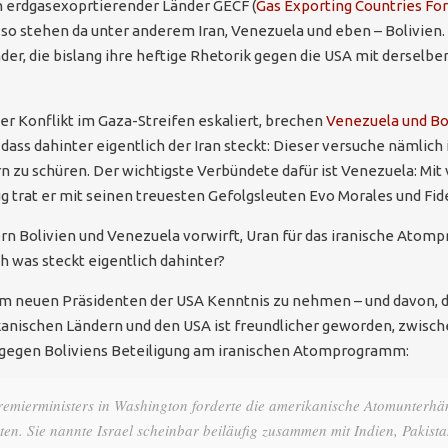
n erdgasexoprtierender Länder GECF (
Gas Exporting Countries Fo
er so stehen da unter anderem Iran, Venezuela und eben – Bolivien
er, die bislang ihre heftige Rhetorik gegen die USA mit derselbe
der Konflikt im Gaza-Streifen eskaliert, brechen
Venezuela und Bo
, dass dahinter eigentlich der Iran steckt: Dieser versuche nämlic
 zu schüren. Der wichtigste Verbündete dafür ist Venezuela: Mit
ug trat er mit seinen treuesten Gefolgsleuten Evo Morales und Fide
dern Bolivien und Venezuela vorwirft, Uran für das iranische Atom
 was steckt eigentlich dahinter?
, vom neuen Präsidenten der USA Kenntnis zu nehmen – und davon, d
nischen Ländern und den USA ist freundlicher geworden, zwischen
gegen Boliviens Beteiligung am iranischen Atomprogramm:
remierministers in Washington forderte die amerikanische Atomunterhän
ten. Sie nannte Israel scheinbar beiläufig zusammen mit Indien, Pakis