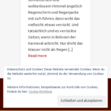
wolkenlosem Himmel ängstlich
Regenschirm und Regenjacke
mit sich führen, dann wirkt das
vielleicht etwas verrückt. Und
tatsächlich sind es verrückte
Zeiten, wenn in Bolivien der
Karneval anbricht. Nur droht das
Wasser nicht als Regen [...]
Read more
Datenschutz und Cookies: Diese Website verwendet Cookies. Wenn du
die Website weiterhin nutzt, stimmst du der Verwendung von Cookies
zu.
© SARIRY Deutschland e.V., Seltenhornstr. 21,
Weitere Informationen, beispielsweise zur Kontrolle von Cookies,
84559 Kraiburg | Spendenkonto: Raiffeisenbank
findest du hier:
Cookie-Richtlinie
Taufkirchen-Oberneukirchen, IBAN: DE03 7016
9568 0000 7248 15, BIC: GENODEF1TAE
Datenschutzerklärung