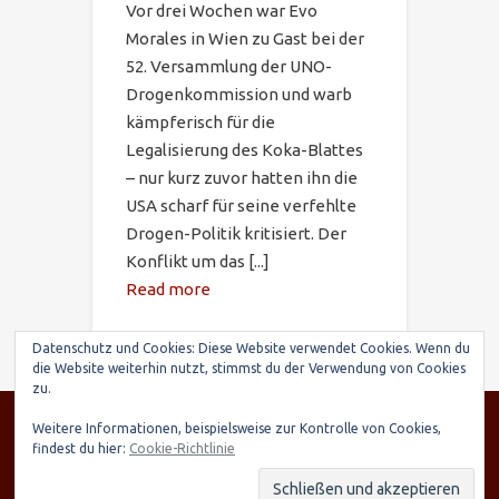
Vor drei Wochen war Evo
Morales in Wien zu Gast bei der
52. Versammlung der UNO-
Drogenkommission und warb
kämpferisch für die
Legalisierung des Koka-Blattes
– nur kurz zuvor hatten ihn die
USA scharf für seine verfehlte
Drogen-Politik kritisiert. Der
Konflikt um das [...]
Read more
Datenschutz und Cookies: Diese Website verwendet Cookies. Wenn du
die Website weiterhin nutzt, stimmst du der Verwendung von Cookies
zu.
© SARIRY Deutschland e.V., Seltenhornstr. 21,
Weitere Informationen, beispielsweise zur Kontrolle von Cookies,
84559 Kraiburg | Spendenkonto: Raiffeisenbank
findest du hier:
Cookie-Richtlinie
Taufkirchen-Oberneukirchen, IBAN: DE03 7016
9568 0000 7248 15, BIC: GENODEF1TAE