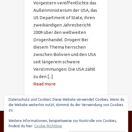
Vorgestern veröffentlichte das
Außenministerium der USA, das
US Department of State, ihren
zweibändigen Jahresbericht
2009 über den weltweiten
Drogenhandel. Drogen! Bei
diesem Thema herrschen
zwischen Bolivien und den USA
seit längerem schwere
Verstimmungen: Die USA zählt
zu den [...]
Read more
Datenschutz und Cookies: Diese Website verwendet Cookies. Wenn du
die Website weiterhin nutzt, stimmst du der Verwendung von Cookies
zu.
© SARIRY Deutschland e.V., Seltenhornstr. 21,
Weitere Informationen, beispielsweise zur Kontrolle von Cookies,
84559 Kraiburg | Spendenkonto: Raiffeisenbank
findest du hier:
Cookie-Richtlinie
Taufkirchen-Oberneukirchen, IBAN: DE03 7016