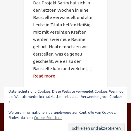
Das Projekt Sariry hat sich in
den letzten Wochen in eine
Baustelle verwandelt und alle
Leute in Tilata helfen fleißig
mit: mit vereinten Kräften
werden zwei neue Räume
gebaut. Heute möchten wir
darstellen, was da genau
geschieht, wie es zu der
Baustelle kam und welche [...]
Read more
Datenschutz und Cookies: Diese Website verwendet Cookies. Wenn du
die Website weiterhin nutzt, stimmst du der Verwendung von Cookies
zu.
© SARIRY Deutschland e.V., Seltenhornstr. 21,
Weitere Informationen, beispielsweise zur Kontrolle von Cookies,
84559 Kraiburg | Spendenkonto: Raiffeisenbank
findest du hier:
Cookie-Richtlinie
Taufkirchen-Oberneukirchen, IBAN: DE03 7016
9568 0000 7248 15, BIC: GENODEF1TAE