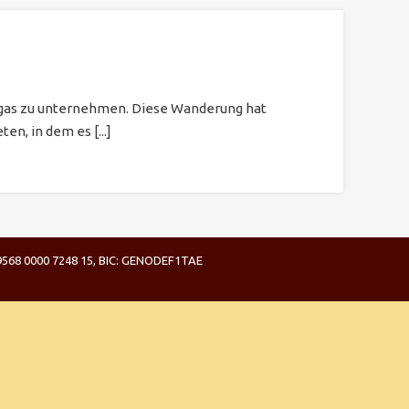
ungas zu unternehmen. Diese Wanderung hat
n, in dem es [...]
6 9568 0000 7248 15, BIC: GENODEF1TAE