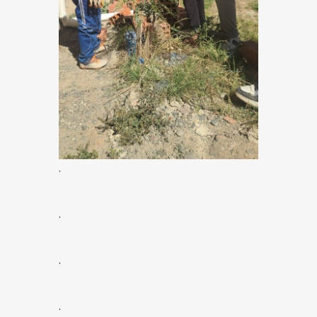
.
.
.
.