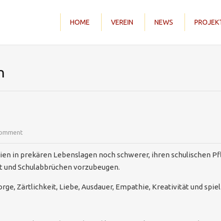
HOME
VEREIN
NEWS
PROJEK
n
comment
milien in prekären Lebenslagen noch schwerer, ihren schulischen
it und Schulabbrüchen vorzubeugen.
rge, Zärtlichkeit, Liebe, Ausdauer, Empathie, Kreativität und spie