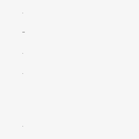
.
–
.
.
.