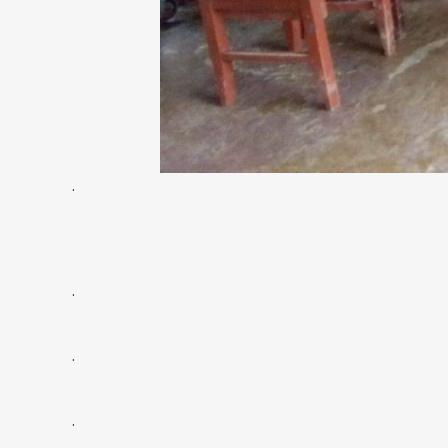
.
.
.
.