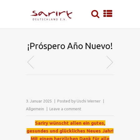
¡Próspero Año Nuevo!
3. Januar 2025
Posted by
Uschi Werner
Allgemein
Leave a comment
Sariry wünscht allen ein gutes,
gesundes und glückliches Neues Jahr!
Mit einem herzlichen Dank für alle