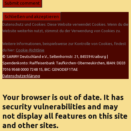
Datenschutz und Cookies: Diese Website verwendet Cookies. Wenn du die
Website weiterhin nutzt, stimmst du der Verwendung von Cookies zu.
Weitere Informationen, beispielsweise zur Kontrolle von Cookies, findest
du hier:
Cookie-Richtlinie
© SARIRY Deutschland e.V., Seltenhornstr. 21, 84559 Kraiburg |
Spendenkonto: Raiffeisenbank Taufkirchen-Oberneukirchen, IBAN: DE03
7016 9568 0000 7248 15, BIC: GENODEF1TAE
Datenschutzerklärung
Your browser is out of date. It has
security vulnerabilities and may
not display all features on this site
and other sites.