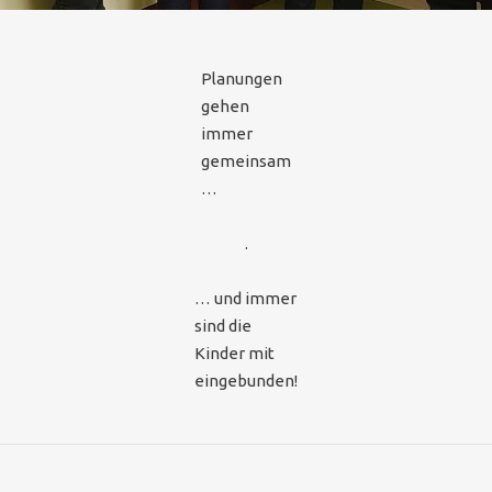
Planungen
gehen
immer
gemeinsam
…
.
… und immer
sind die
Kinder mit
eingebunden!