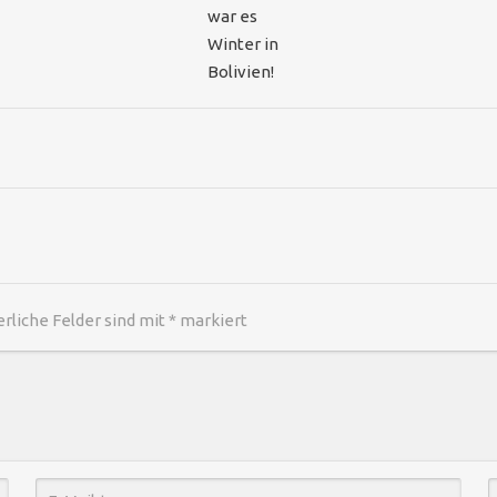
war es
Winter in
Bolivien!
erliche Felder sind mit
*
markiert