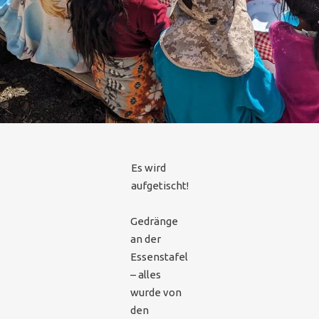
Es wird
aufgetischt!
Gedränge
an der
Essenstafel
– alles
wurde von
den