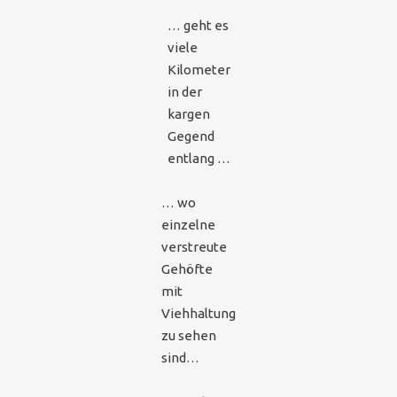
… geht es
viele
Kilometer
in der
kargen
Gegend
entlang …
… wo
einzelne
verstreute
Gehöfte
mit
Viehhaltung
zu sehen
sind…