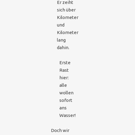
Er zeiht
sich über
Kilometer
und
Kilometer
lang
dahin.
Erste
Rast
hier:
alle
wollen
sofort
ans
Wasser!
Doch wir