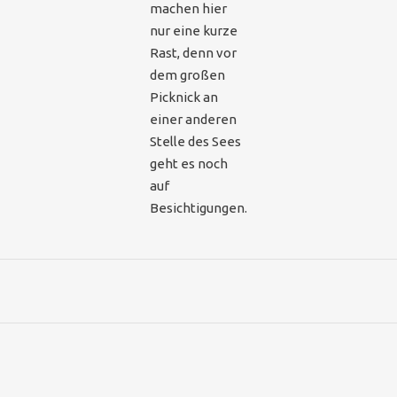
machen hier
nur eine kurze
Rast, denn vor
dem großen
Picknick an
einer anderen
Stelle des Sees
geht es noch
auf
Besichtigungen.