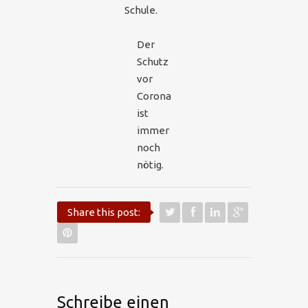
Schule.
Der
Schutz
vor
Corona
ist
immer
noch
nötig.
Share this post:
Schreibe einen