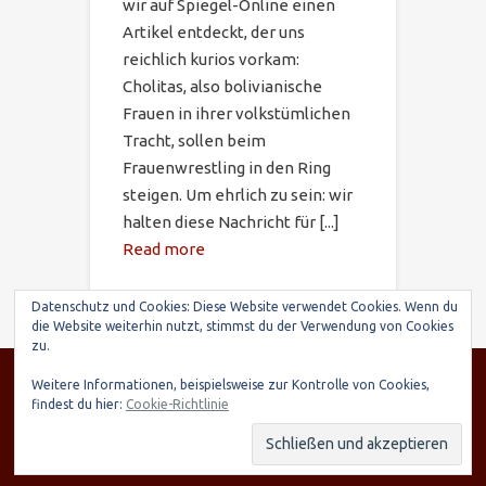
wir auf Spiegel-Online einen
Artikel entdeckt, der uns
reichlich kurios vorkam:
Cholitas, also bolivianische
Frauen in ihrer volkstümlichen
Tracht, sollen beim
Frauenwrestling in den Ring
steigen. Um ehrlich zu sein: wir
halten diese Nachricht für [...]
Read more
Datenschutz und Cookies: Diese Website verwendet Cookies. Wenn du
die Website weiterhin nutzt, stimmst du der Verwendung von Cookies
zu.
© SARIRY Deutschland e.V., Seltenhornstr. 21,
Weitere Informationen, beispielsweise zur Kontrolle von Cookies,
84559 Kraiburg | Spendenkonto: Raiffeisenbank
findest du hier:
Cookie-Richtlinie
Taufkirchen-Oberneukirchen, IBAN: DE03 7016
9568 0000 7248 15, BIC: GENODEF1TAE
Datenschutzerklärung