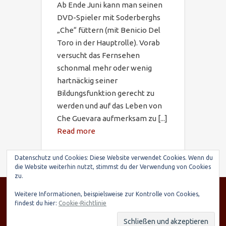
Ab Ende Juni kann man seinen
DVD-Spieler mit Soderberghs
„Che“ füttern (mit Benicio Del
Toro in der Hauptrolle). Vorab
versucht das Fernsehen
schonmal mehr oder wenig
hartnäckig seiner
Bildungsfunktion gerecht zu
werden und auf das Leben von
Che Guevara aufmerksam zu [...]
Read more
Datenschutz und Cookies: Diese Website verwendet Cookies. Wenn du
die Website weiterhin nutzt, stimmst du der Verwendung von Cookies
zu.
© SARIRY Deutschland e.V., Seltenhornstr. 21,
Weitere Informationen, beispielsweise zur Kontrolle von Cookies,
84559 Kraiburg | Spendenkonto: Raiffeisenbank
findest du hier:
Cookie-Richtlinie
Taufkirchen-Oberneukirchen, IBAN: DE03 7016
9568 0000 7248 15, BIC: GENODEF1TAE