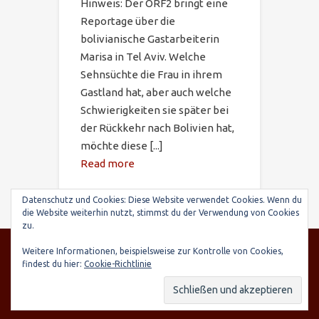
Hinweis: Der ORF2 bringt eine
Reportage über die
bolivianische Gastarbeiterin
Marisa in Tel Aviv. Welche
Sehnsüchte die Frau in ihrem
Gastland hat, aber auch welche
Schwierigkeiten sie später bei
der Rückkehr nach Bolivien hat,
möchte diese [...]
Read more
Datenschutz und Cookies: Diese Website verwendet Cookies. Wenn du
die Website weiterhin nutzt, stimmst du der Verwendung von Cookies
zu.
© SARIRY Deutschland e.V., Seltenhornstr. 21,
Weitere Informationen, beispielsweise zur Kontrolle von Cookies,
84559 Kraiburg | Spendenkonto: Raiffeisenbank
findest du hier:
Cookie-Richtlinie
Taufkirchen-Oberneukirchen, IBAN: DE03 7016
9568 0000 7248 15, BIC: GENODEF1TAE
Datenschutzerklärung