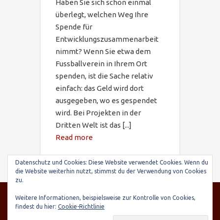
Haben Sie sich schon einmal
überlegt, welchen Weg Ihre
Spende für
Entwicklungszusammenarbeit
nimmt? Wenn Sie etwa dem
Fussballverein in Ihrem Ort
spenden, ist die Sache relativ
einfach: das Geld wird dort
ausgegeben, wo es gespendet
wird. Bei Projekten in der
Dritten Welt ist das [...]
Read more
Datenschutz und Cookies: Diese Website verwendet Cookies. Wenn du
die Website weiterhin nutzt, stimmst du der Verwendung von Cookies
zu.
© SARIRY Deutschland e.V., Seltenhornstr. 21,
Weitere Informationen, beispielsweise zur Kontrolle von Cookies,
84559 Kraiburg | Spendenkonto: Raiffeisenbank
findest du hier:
Cookie-Richtlinie
Taufkirchen-Oberneukirchen, IBAN: DE03 7016