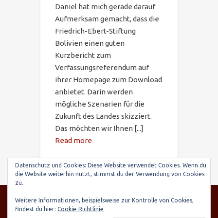
Daniel hat mich gerade darauf
Aufmerksam gemacht, dass die
Friedrich-Ebert-Stiftung
Bolivien einen guten
Kurzbericht zum
Verfassungsreferendum auf
ihrer Homepage zum Download
anbietet. Darin werden
mögliche Szenarien für die
Zukunft des Landes skizziert.
Das möchten wir Ihnen [...]
Read more
Datenschutz und Cookies: Diese Website verwendet Cookies. Wenn du
die Website weiterhin nutzt, stimmst du der Verwendung von Cookies
zu.
© SARIRY Deutschland e.V., Seltenhornstr. 21,
Weitere Informationen, beispielsweise zur Kontrolle von Cookies,
84559 Kraiburg | Spendenkonto: Raiffeisenbank
findest du hier:
Cookie-Richtlinie
Taufkirchen-Oberneukirchen, IBAN: DE03 7016