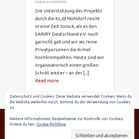
Leave a comment
Die Unterstützung des Projekts
durch die KLJB Mühldorf reicht
in eine Zeit zurück, als es den
SARIRY Deutschland e.V. noch
garnicht gab und wir als reine
Privatpersonen die Ärmel
hochkrempelten. Heute sind wir
organisatorisch einen großen
Schritt weiter – an der [...]
Read more
Datenschutz und Cookies: Diese Website verwendet Cookies. Wenn du
die Website weiterhin nutzt, stimmst du der Verwendung von Cookies
zu.
© SARIRY Deutschland e.V., Seltenhornstr. 21,
Weitere Informationen, beispielsweise zur Kontrolle von Cookies,
84559 Kraiburg | Spendenkonto: Raiffeisenbank
findest du hier:
Cookie-Richtlinie
Taufkirchen-Oberneukirchen, IBAN: DE03 7016
9568 0000 7248 15, BIC: GENODEF1TAE