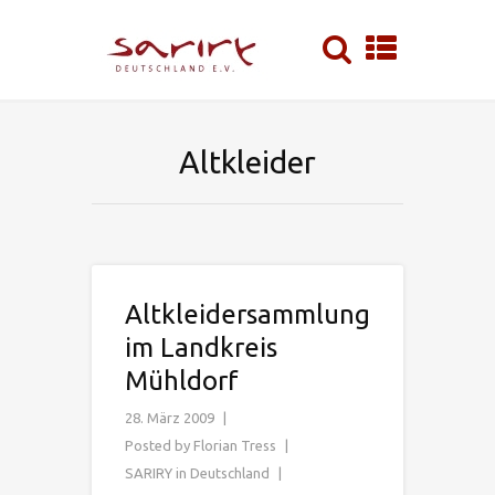
Altkleider
Altkleidersammlung
im Landkreis
Mühldorf
28. März 2009
Posted by
Florian Tress
SARIRY in Deutschland